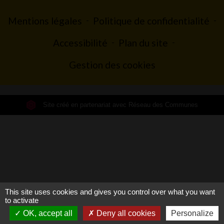
Mentions légales
-
Politique de confidentialité
-
Accessibilité
-
Plan du site
-
Gestion des cookies
Site créé en partenariat avec Réseau des Communes
This site uses cookies and gives you control over what you want
to activate
OK, accept all
Deny all cookies
Personalize