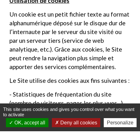
Utilisation de cookies
Un cookie est un petit fichier texte au format
alphanumérique déposé sur le disque dur de
l’internaute par le serveur du site visité ou
par un serveur tiers (service de web
analytique, etc.). Grâce aux cookies, le Site
peut rendre la navigation plus simple et
apporter des services complémentaires.
Le Site utilise des cookies aux fins suivantes :
- Statistiques de fréquentation du site
(nombre de visiteurs, pages les plus vues...),
This site uses cookies and gives you control over what you want
- Désactivation de la fenêtre surgissante
to activate
d'alertes en page d'accueil du site,
OK, accept all
Deny all cookies
Personalize
- Validation de l’utilisation des cookies.
- Les cookies déposés sur votre terminal ont