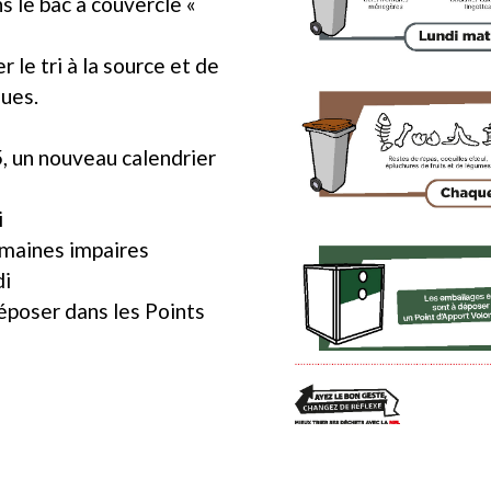
s le bac à couvercle «
le tri à la source et de
ques.
, un nouveau calendrier
i
emaines impaires
di
époser dans les Points