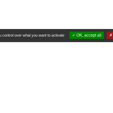
 control over what you want to activate
OK, accept all
Contact - 03 20 63 11 88
Commune de Quesnoy-sur-Deûle
Place du Général de Gaulle
59890 Quesnoy-sur-Deûle - FRANCE