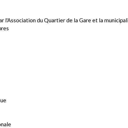
r l'Association du Quartier de la Gare et la municipal
pres
que
onale