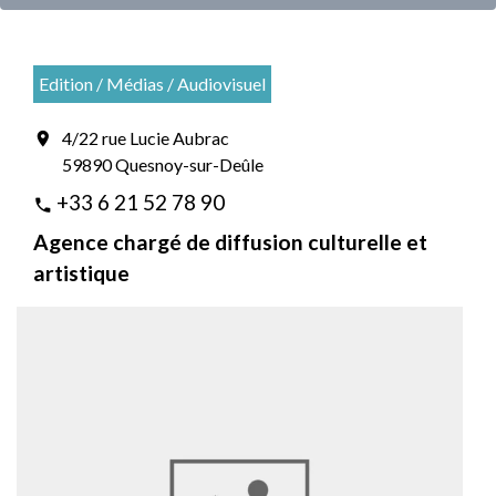
Edition / Médias / Audiovisuel
4/22 rue Lucie Aubrac
location_on
59890 Quesnoy-sur-Deûle
+33 6 21 52 78 90
phone
Agence chargé de diffusion culturelle et
artistique