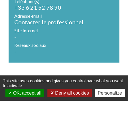
Téléphone(s)
+33 6 21 52 78 90
Adresse email
Contacter le professionnel
Site Internet
-
Réseaux sociaux
-
This site uses cookies and gives you control over what you want
Contact - 03 20 63 11 88
to activate
OK, accept all
Deny all cookies
Personalize
Commune de Quesnoy-sur-Deûle
Place du Général de Gaulle
59890 Quesnoy-sur-Deûle - FRANCE