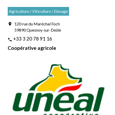
Agriculture / Viticulture / Elevage
120 rue du Maréchal Foch
location_on
59890 Quesnoy-sur-Deûle
+33 3 20 78 91 16
phone
Coopérative agricole