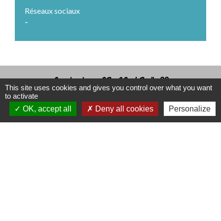
Réseaux sociaux
-
Contact - 03 20 63 11 88
This site uses cookies and gives you control over what you want
to activate
Commune de Quesnoy-sur-Deûle
OK, accept all
Deny all cookies
Personalize
Place du Général de Gaulle
59890 Quesnoy-sur-Deûle - FRANCE
Mentions légales
-
Politique de confidentialité
-
Accessibilité
-
Plan du site
-