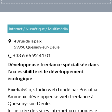
Internet / Numérique / Multimédia
43 rue de la paix
location_on
59890 Quesnoy-sur-Deûle
+33 6 66 92 41 01
phone
Développeuse freelance spécialisée dans
l'accessibilité et le développement
écologique
Pixelia&Co, studio web fondé par Priscillia
Ammeux, développeuse web freelance à
Quesnoy-sur-Deûle.
Ici, je crée des sites internet pro, rapides et