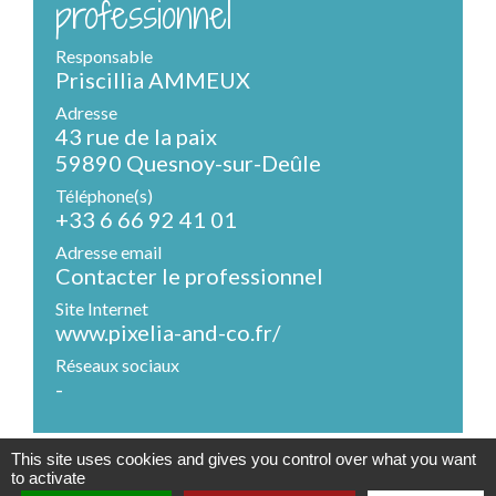
professionnel
Responsable
Priscillia AMMEUX
Adresse
43 rue de la paix
59890 Quesnoy-sur-Deûle
Téléphone(s)
+33 6 66 92 41 01
Adresse email
Contacter le professionnel
Site Internet
www.pixelia-and-co.fr/
Réseaux sociaux
-
This site uses cookies and gives you control over what you want
to activate