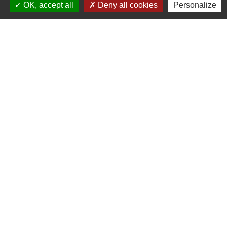
OK, accept all
Deny all cookies
Personalize
Contact - 03 20 63 11 88
Commune de Quesnoy-sur-Deûle
Place du Général de Gaulle
59890 Quesnoy-sur-Deûle - FRANCE
Mentions légales
-
Politique de confidentialité
-
Accessibilité
-
Plan du site
-
Gestion des cookies
Site créé en partenariat avec Réseau des Communes