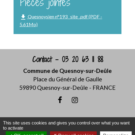
Pièces jointes
file_download
Quesnoysien n°193 _site_.pdf (PDF -
5.61Mo)
Contact - 03 20 63 11 88
Commune de Quesnoy-sur-Deûle
Place du Général de Gaulle
59890 Quesnoy-sur-Deûle - FRANCE
This site uses cookies and gives you control over what you want
to activate
Mentions légales
-
Politique de confidentialité
-