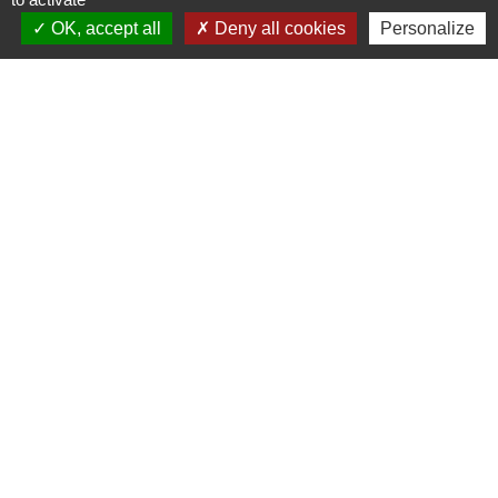
OK, accept all
Deny all cookies
Personalize
Contact - 03 20 63 11 88
Commune de Quesnoy-sur-Deûle
Place du Général de Gaulle
59890 Quesnoy-sur-Deûle - FRANCE
Mentions légales
-
Politique de confidentialité
-
Accessibilité
-
Plan du site
-
Gestion des cookies