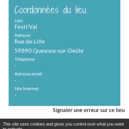
Coordonnées du lieu
Lieu
Festi'Val
Adresse
Rue de Lille
59890 Quesnoy-sur-Deûle
Téléphone
-
Adresse email
-
Site Internet
-
Signaler une erreur sur ce lieu
This site uses cookies and gives you control over what you want
to activate