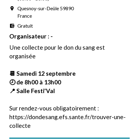
Quesnoy-sur-Deûle 59890
room
France
Gratuit
account_balance_wallet
Organisateur : -
Une collecte pour le don du sang est
organisée
📆 Samedi 12 septembre
🕗 de 8h00 à 13h00
📍 Salle Festi'Val
Sur rendez-vous obligatoirement :
https://dondesang.efs.sante.fr/trouver-une-
collecte