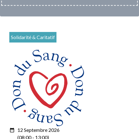
Solidarité & Caritatif
12 Septembre 2026
date_range
(08:00 - 13:00)