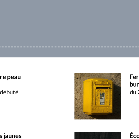
ire peau
Fer
bur
 débuté
du 
s jaunes
Éco