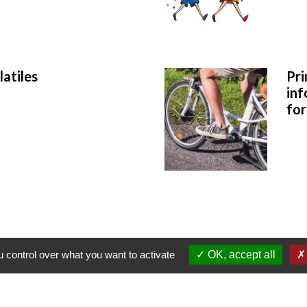
latiles
Pri
inf
for
 control over what you want to activate
OK, accept all
Contact - 03 20 63 11 88