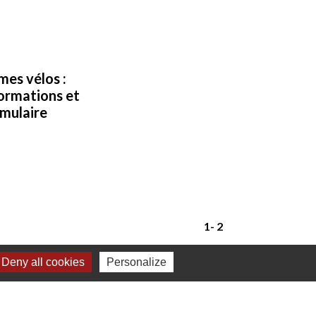
mes vélos :
ormations et
mulaire
1
-
2
Deny all cookies
Personalize